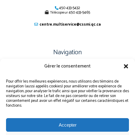
450 433-5432
450 433-5465
Télécopieur
centre.multiservice@cssmi.qc.ca
Navigation
Gérer le consentement
PLAN DU SITE
PORTAIL ÉLÈVE
Pour offrir les meilleures expériences, nous utilisons des témoins de
navigation (aussi appelés cookies) pour améliorer votre expérience de
PLAINTE – SERVICE À L’ÉLÈVE
navigation, pour analyser le trafic ainsi que pour vérifier la provenance des
visiteurs sur notre site. Le fait de ne pas consentir ou de retirer son
POLITIQUE DE CONFIDENTIALITÉ
consentement peut avoir un effet négatif sur certaines caractéristiques et
fonctions.
Accepter