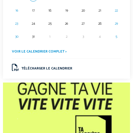
16
17
18
19
20
21
22
23
24
25
26
27
28
29
30
31
1
2
3
4
5
VOIR LE CALENDRIER COMPLET >
TÉLÉCHARGER LE CALENDRIER
.