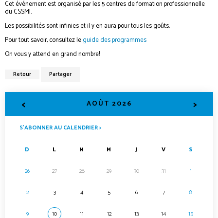
Cet événement est organisé par les 5 centres de formation professionnelle
du CSSMI.
Les possibilités sont infinies et il y en aura pour tous les goûts.
Pour tout savoir, consultez le
guide des programmes
On vous y attend en grand nombre!
Retour
Partager
<
>
AOÛT 2026
S’ABONNER AU CALENDRIER >
D
L
M
M
J
V
S
26
27
28
29
30
31
1
2
3
4
5
6
7
8
9
10
11
12
13
14
15