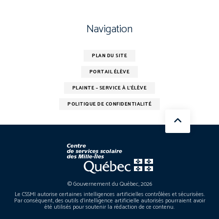
Navigation
PLAN DU SITE
PORTAIL ÉLÈVE
PLAINTE – SERVICE À L’ÉLÈVE
POLITIQUE DE CONFIDENTIALITÉ
© Gouvernement du Québec, 2026
Le CSSMI autorise certaines intelligences artificielles contrôlées et sécurisées.
Par conséquent, des outils d’intelligence artificielle autorisés pourraient avoir
été utilisés pour soutenir la rédaction de ce contenu.