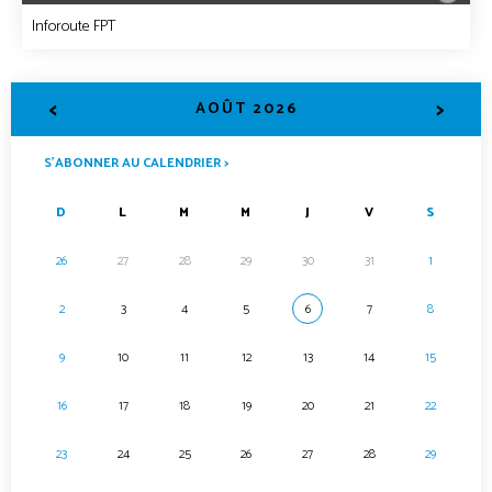
Inforoute FPT
<
>
AOÛT 2026
S’ABONNER AU CALENDRIER >
D
L
M
M
J
V
S
26
27
28
29
30
31
1
2
3
4
5
6
7
8
9
10
11
12
13
14
15
16
17
18
19
20
21
22
23
24
25
26
27
28
29