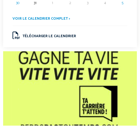
30
31
1
2
3
4
5
VOIR LE CALENDRIER COMPLET >
TÉLÉCHARGER LE CALENDRIER
.