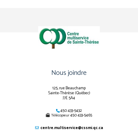
Nous joindre
125, rue Beauchamp
Sainte-Thérèse (Québec)
J7E 5A4
450 433-5432
450 433-5465
Télécopieur
centre.multiservice@cssmi.qc.ca