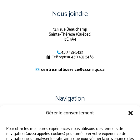
Nous joindre
125, rue Beauchamp
Sainte-Thérèse (Québec)
J7E 5A4
450 433-5432
450 433-5465
Télécopieur
centre.multiservice@cssmi.qc.ca
Navigation
Gérer le consentement
PLAN DU SITE
PORTAIL ÉLÈVE
Pour offrir les meilleures expériences, nous utilisons des témoins de
navigation (aussi appelés cookies) pour améliorer votre expérience de
PLAINTE – SERVICE À L’ÉLÈVE
navigation, pour analyser le trafic ainsi que pour vérifier la provenance des