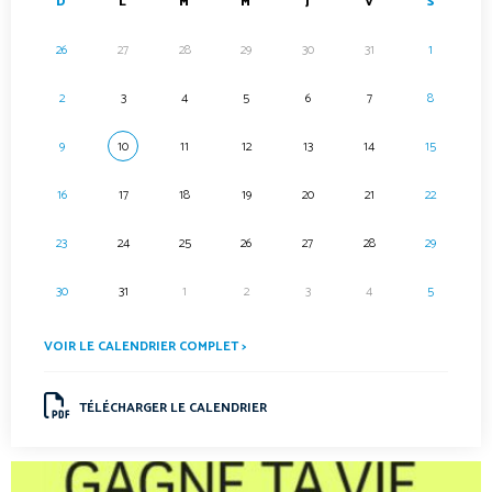
D
L
M
M
J
V
S
26
27
28
29
30
31
1
2
3
4
5
6
7
8
9
10
11
12
13
14
15
16
17
18
19
20
21
22
23
24
25
26
27
28
29
30
31
1
2
3
4
5
VOIR LE CALENDRIER COMPLET >
TÉLÉCHARGER LE CALENDRIER