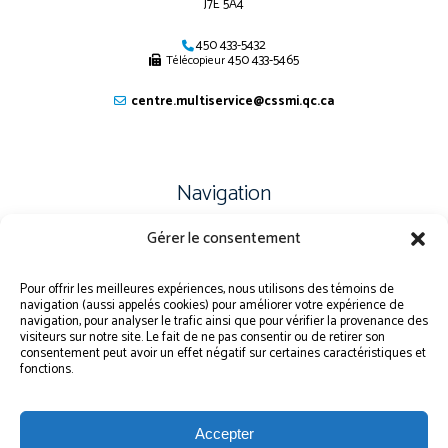
J7E 5A4
450 433-5432
450 433-5465
Télécopieur
centre.multiservice@cssmi.qc.ca
Navigation
Gérer le consentement
PLAN DU SITE
PORTAIL ÉLÈVE
Pour offrir les meilleures expériences, nous utilisons des témoins de
navigation (aussi appelés cookies) pour améliorer votre expérience de
PLAINTE – SERVICE À L’ÉLÈVE
navigation, pour analyser le trafic ainsi que pour vérifier la provenance des
visiteurs sur notre site. Le fait de ne pas consentir ou de retirer son
POLITIQUE DE CONFIDENTIALITÉ
consentement peut avoir un effet négatif sur certaines caractéristiques et
fonctions.
Accepter