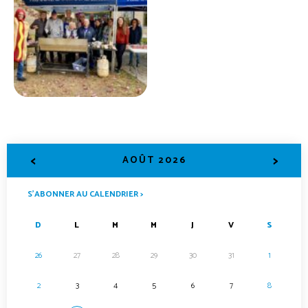
<
>
AOÛT 2026
S’ABONNER AU CALENDRIER >
D
L
M
M
J
V
S
26
27
28
29
30
31
1
2
3
4
5
6
7
8