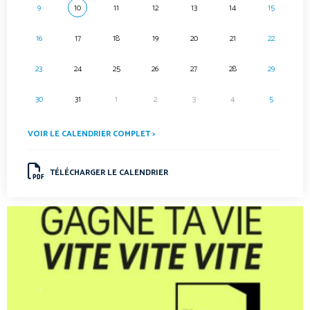
9
10
11
12
13
14
15
16
17
18
19
20
21
22
23
24
25
26
27
28
29
30
31
1
2
3
4
5
VOIR LE CALENDRIER COMPLET >
TÉLÉCHARGER LE CALENDRIER
.