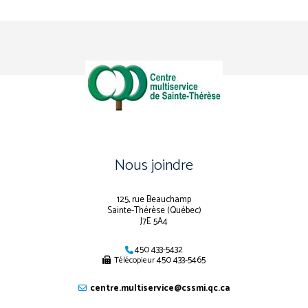
Nous joindre
125, rue Beauchamp
Sainte-Thérèse (Québec)
J7E 5A4
450 433-5432
450 433-5465
Télécopieur
centre.multiservice@cssmi.qc.ca