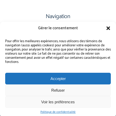
Navigation
Gérer le consentement
PLAN DU SITE
PORTAIL ÉLÈVE
Pour offrir les meilleures expériences, nous utilisons des témoins de
navigation (aussi appelés cookies) pour améliorer votre expérience de
PLAINTE – SERVICE À L’ÉLÈVE
navigation, pour analyser le trafic ainsi que pour vérifier la provenance des
visiteurs sur notre site. Le fait de ne pas consentir ou de retirer son
POLITIQUE DE CONFIDENTIALITÉ
consentement peut avoir un effet négatif sur certaines caractéristiques et
fonctions.
Accepter
Refuser
© Gouvernement du Québec, 2026
Voir les préférences
Le CSSMI autorise certaines intelligences artificielles contrôlées et sécurisées.
Par conséquent, des outils d’intelligence artificielle autorisés pourraient avoir
été utilisés pour soutenir la rédaction de ce contenu.
Politique de confidentialité